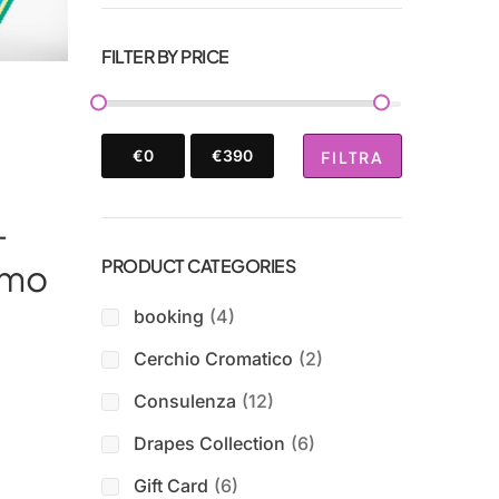
RCA
FILTER BY PRICE
€0
€390
FILTRA
-
PRODUCT CATEGORIES
imo
booking
(4)
Cerchio Cromatico
(2)
Consulenza
(12)
Drapes Collection
(6)
Gift Card
(6)