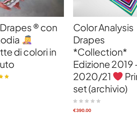
 Drapes ® con
Color Analysis
todia
Drapes
tte di colori in
*Collection*
suto
Edizione 2019 
2020/21
Pr
set (archivio)
€
390.00