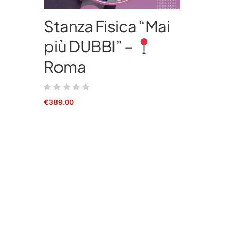
Stanza Fisica “Mai
più DUBBI” –
Roma
€
389.00