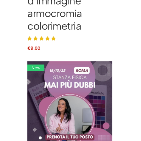
d'immagine
armocromia
colorimetria
€
9.00
New