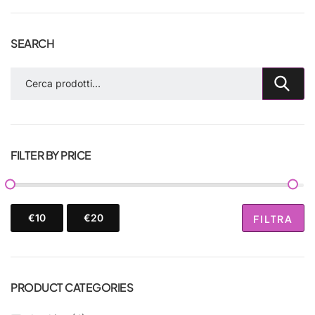
SEARCH
CE
RCA
FILTER BY PRICE
€10
€20
FILTRA
PRODUCT CATEGORIES